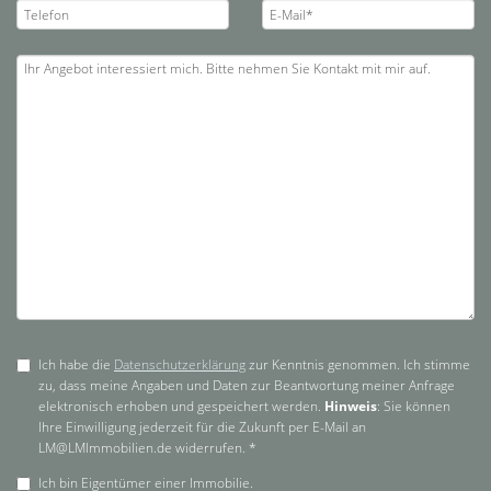
Ich habe die
Datenschutzerklärung
zur Kenntnis genommen. Ich stimme
zu, dass meine Angaben und Daten zur Beantwortung meiner Anfrage
elektronisch erhoben und gespeichert werden.
Hinweis
: Sie können
Ihre Einwilligung jederzeit für die Zukunft per E-Mail an
LM@LMImmobilien.de widerrufen. *
Ich bin Eigentümer einer Immobilie.