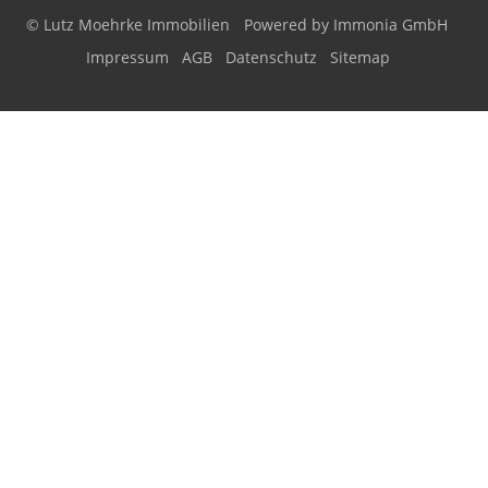
© Lutz Moehrke Immobilien
Powered by Immonia GmbH
Impressum
AGB
Datenschutz
Sitemap