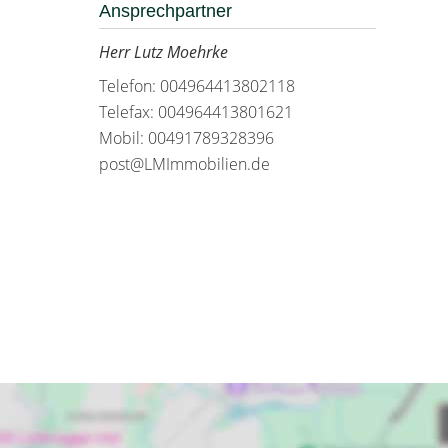
Ansprechpartner
Herr Lutz Moehrke
Telefon: 004964413802118
Telefax: 004964413801621
Mobil: 00491789328396
post@LMImmobilien.de